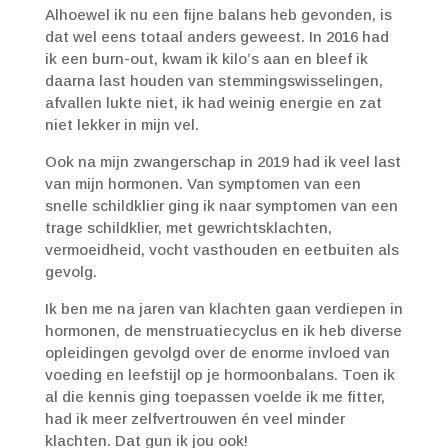
Alhoewel ik nu een fijne balans heb gevonden, is
dat wel eens totaal anders geweest. In 2016 had
ik een burn-out, kwam ik kilo’s aan en bleef ik
daarna last houden van stemmingswisselingen,
afvallen lukte niet, ik had weinig energie en zat
niet lekker in mijn vel.
Ook na mijn zwangerschap in 2019 had ik veel last
van mijn hormonen. Van symptomen van een
snelle schildklier ging ik naar symptomen van een
trage schildklier, met gewrichtsklachten,
vermoeidheid, vocht vasthouden en eetbuiten als
gevolg.
Ik ben me na jaren van klachten gaan verdiepen in
hormonen, de menstruatiecyclus en ik heb diverse
opleidingen gevolgd over de enorme invloed van
voeding en leefstijl op je hormoonbalans. Toen ik
al die kennis ging toepassen voelde ik me fitter,
had ik meer zelfvertrouwen én veel minder
klachten. Dat gun ik jou ook!