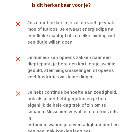
Is dit herkenbaar voor je?
M
Je zit niet lekker in je vel en voelt je vaak
moe of futloos. Je ervaart energiedips na
een flinke maaltijd of zou elke middag wel
een dutje willen doen.
M
Je humeur kan opeens zakken naar een
dieptepunt, je hebt een kort lontje, weinig
geduld, stemmingswisselingen of opeens
veel frustratie om kleine dingen.
M
Je hebt continue behoefte aan zoetigheid,
ook als je net hebt gegeten en je hebt
eigenlijk de hele dag trek of zin om te
snaaien. Misschien verval je af en toe zelfs
in
eetbuien, waarin je onverzadigbaar bent en
een heel pak koekjes leeg eet.