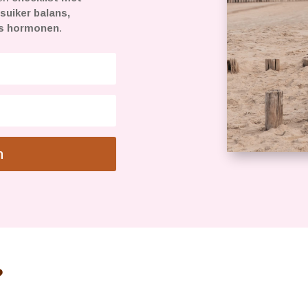
suiker balans,
ss hormonen
.
n
?