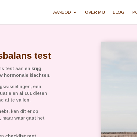
AANBOD
OVER MIJ
BLOG
P
sbalans test
ans test aan en
krijg
ouw hormonale klachten
.
ngswisselingen, een
uatie en al 101 diëten
d af te vallen.
ebt, kan dit er op
n, maar waar gaat het
een
checklist met