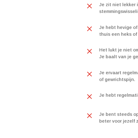
M
Je zit niet lekker
stemmingswisselin
M
Je hebt hevige of 
thuis een heks of 
M
Het lukt je niet o
Je baalt van je ge
M
Je ervaart regelm
of gewrichtspijn.
M
Je hebt regelmati
M
Je bent steeds op
beter voor jezelf 