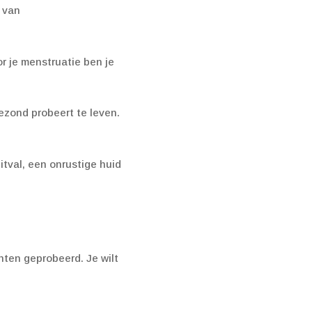
t van
or je menstruatie ben je
gezond probeert te leven.
itval, een onrustige huid
nten geprobeerd. Je wilt