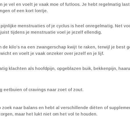
 in je vel en voelt je vaak moe of futloos. Je hebt regelmatig las
gen of een kort lontje.
pijnlijke menstruaties of je cyclus is heel onregelmatig. Net vo
juist tijdens je menstruatie voel je jezelf ellendig.
m de kilo’s na een zwangerschap kwijt te raken, terwijl je best 
wicht en voelt je vaak onzeker over jezelf en je lijf.
atig klachten als hoofdpijn, opgeblazen buik, bekkenpijn, haaru
g eetbuien of cravings naar zoet of zout.
 zoek naar balans en hebt al verschillende diëten of suppleme
zorgen, maar het lukt niet om het vol te houden.