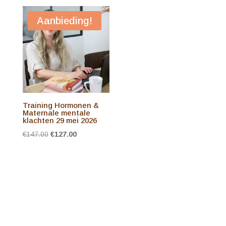
Aanbieding!
Training Hormonen &
Maternale mentale
klachten 29 mei 2026
Oorspronkelijke
Huidige
€
147.00
€
127.00
prijs
prijs
was:
is:
€147.00.
€127.00.