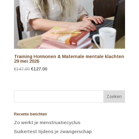
Training Hormonen & Maternale mentale klachten
29 mei 2026
Oorspronkelijke
Huidige
€
147.00
€
127.00
prijs
prijs
was:
is:
€147.00.
€127.00.
Recente berichten
Zo werkt je menstruatiecyclus
Suikertest tijdens je zwangerschap